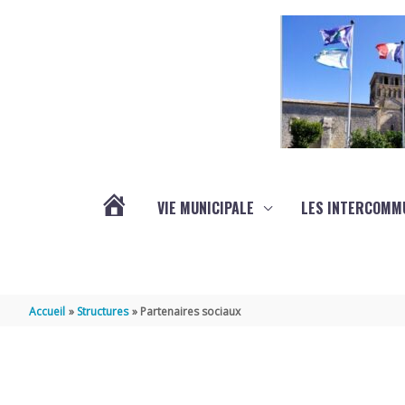
Aller au contenu
Aller au pied de page
VIE MUNICIPALE
LES INTERCOMM
ACTUALITÉS
Accueil
Structures
Partenaires sociaux