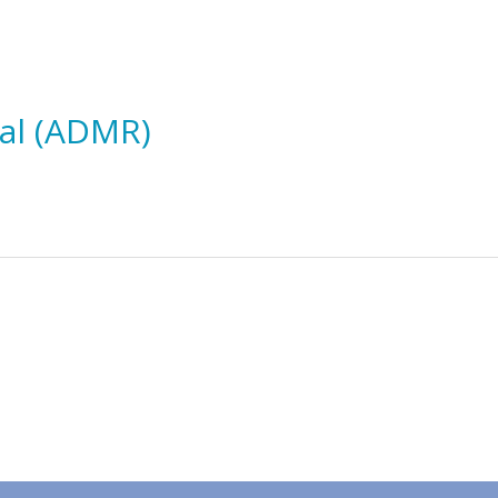
ral (ADMR)
e