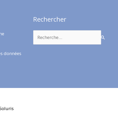
Rechercher
Rechercher :
rme
es données
Soluris