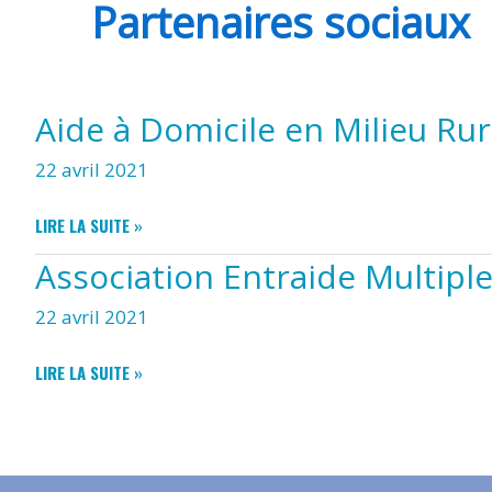
Partenaires sociaux
Aide à Domicile en Milieu Ru
22 avril 2021
AIDE
LIRE LA SUITE »
À
Association Entraide Multipl
DOMICILE
EN
22 avril 2021
MILIEU
RURAL
(ADMR)
ASSOCIATION
LIRE LA SUITE »
ENTRAIDE
MULTIPLE