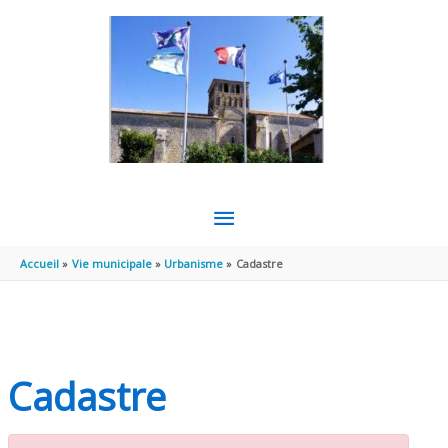
Aller au contenu
Aller au pied de page
MENU
PRINCIPAL
Accueil
Vie municipale
Urbanisme
Cadastre
Cadastre