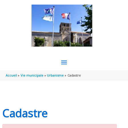
Aller au contenu
Aller au pied de page
MENU
PRINCIPAL
Accueil
Vie municipale
Urbanisme
Cadastre
Cadastre