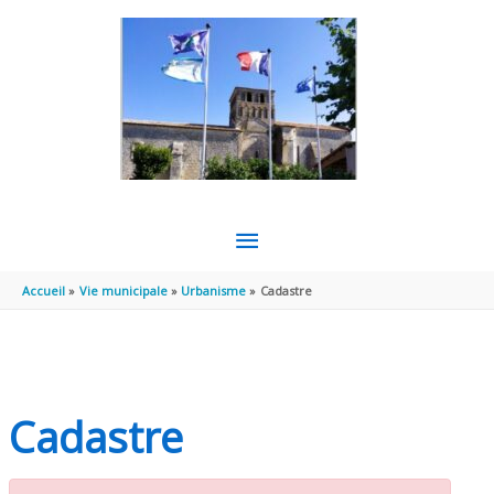
Aller au contenu
Aller au pied de page
MENU
PRINCIPAL
Accueil
Vie municipale
Urbanisme
Cadastre
Cadastre