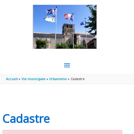
Aller au contenu
Aller au pied de page
MENU
PRINCIPAL
Accueil
Vie municipale
Urbanisme
Cadastre
Cadastre