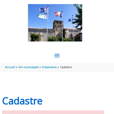
Aller au contenu
Aller au pied de page
MENU
PRINCIPAL
Accueil
Vie municipale
Urbanisme
Cadastre
Cadastre