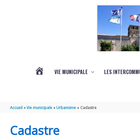
Aller au contenu
Aller au pied de page
VIE MUNICIPALE
LES INTERCOMM
ACTUALITÉS
Accueil
Vie municipale
Urbanisme
Cadastre
Cadastre