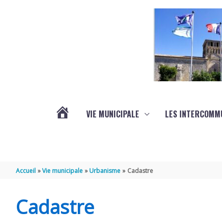
Aller au contenu
Aller au pied de page
VIE MUNICIPALE
LES INTERCOMM
ACTUALITÉS
Accueil
Vie municipale
Urbanisme
Cadastre
Cadastre