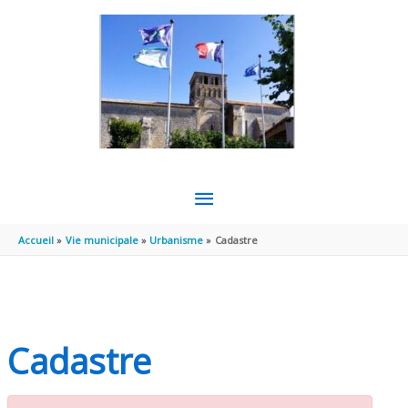
Aller au contenu
Aller au pied de page
MENU
PRINCIPAL
Accueil
Vie municipale
Urbanisme
Cadastre
Cadastre