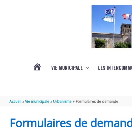
Aller au contenu
Aller au pied de page
VIE MUNICIPALE
LES INTERCOMM
ACTUALITÉS
Accueil
Vie municipale
Urbanisme
Formulaires de demande
Formulaires de deman