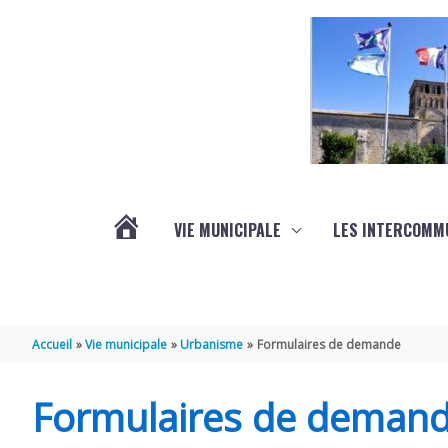
Aller au contenu
Aller au pied de page
VIE MUNICIPALE
LES INTERCOMM
ACTUALITÉS
Accueil
Vie municipale
Urbanisme
Formulaires de demande
Formulaires de deman