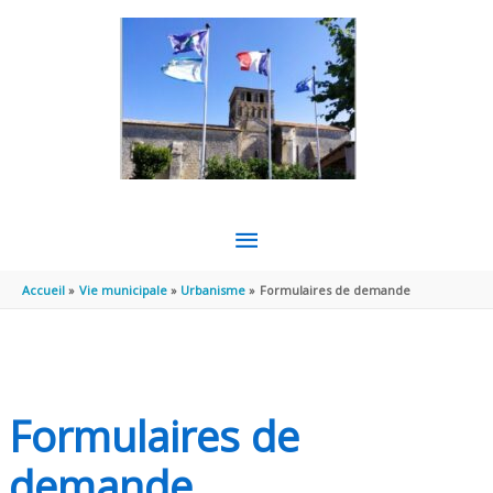
Aller au contenu
Aller au pied de page
MENU
PRINCIPAL
Accueil
Vie municipale
Urbanisme
Formulaires de demande
Formulaires de
demande