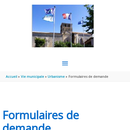
Aller au contenu
Aller au pied de page
MENU
PRINCIPAL
Accueil
Vie municipale
Urbanisme
Formulaires de demande
Formulaires de
demande