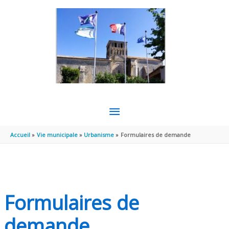
Aller au contenu
Aller au pied de page
MENU
PRINCIPAL
Accueil
Vie municipale
Urbanisme
Formulaires de demande
Formulaires de
demande