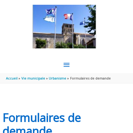
Aller au contenu
Aller au pied de page
MENU
PRINCIPAL
Accueil
Vie municipale
Urbanisme
Formulaires de demande
Formulaires de
demande