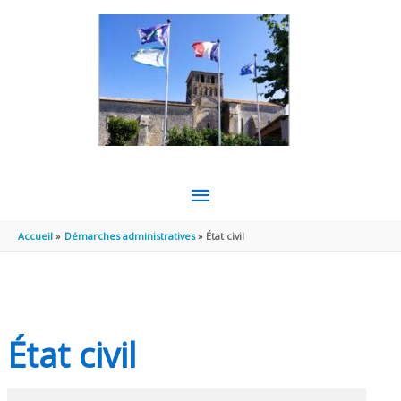
Aller au contenu
Aller au pied de page
MENU
PRINCIPAL
Accueil
Démarches administratives
État civil
État civil