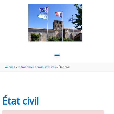
Aller au contenu
Aller au pied de page
MENU
PRINCIPAL
Accueil
Démarches administratives
État civil
État civil