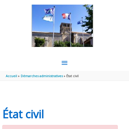
Aller au contenu
Aller au pied de page
MENU
PRINCIPAL
Accueil
Démarches administratives
État civil
État civil