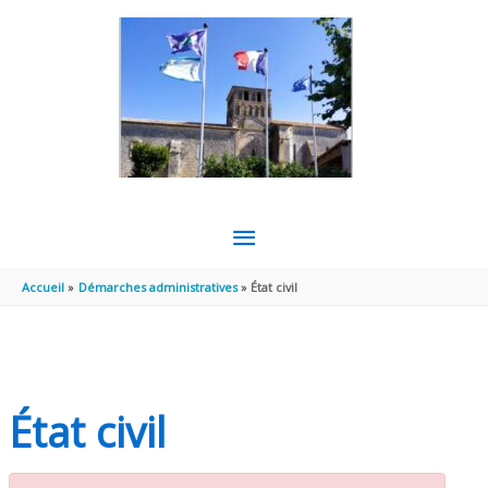
Aller au contenu
Aller au pied de page
MENU
PRINCIPAL
Accueil
Démarches administratives
État civil
État civil