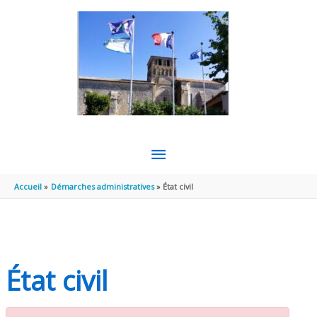
Aller au contenu
Aller au pied de page
MENU
PRINCIPAL
Accueil
Démarches administratives
État civil
État civil