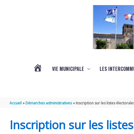
Aller au contenu
Aller au pied de page
VIE MUNICIPALE
LES INTERCOMM
ACTUALITÉS
Accueil
Démarches administratives
Inscription sur les listes électorale
Inscription sur les liste