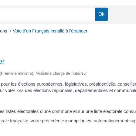
ions
>
Vote d'un Français installé à l'étranger
er
 (Première ministre), Ministère chargé de l'intérieur
 pour les élections européennes, législatives, présidentielle, conseill
pour voter lors des élections régionales, départementales et communales
s listes électorales d'une commune et sur une liste électorale consul
orale française, votre précédente inscription est automatiquement su