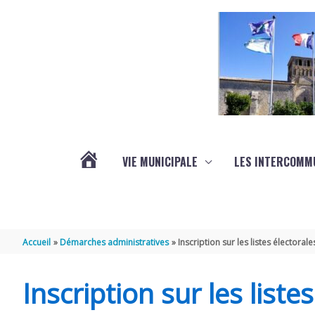
Aller au contenu
Aller au pied de page
VIE MUNICIPALE
LES INTERCOMM
ACTUALITÉS
Accueil
Démarches administratives
Inscription sur les listes électorale
Inscription sur les liste