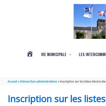
Aller au contenu
Aller au pied de page
VIE MUNICIPALE
LES INTERCOMM
ACTUALITÉS
Accueil
Démarches administratives
Inscription sur les listes électorale
Inscription sur les liste