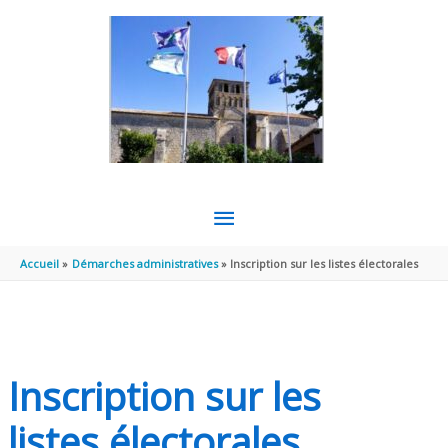
Aller au contenu
Aller au pied de page
MENU
PRINCIPAL
Accueil
Démarches administratives
Inscription sur les listes électorales
Inscription sur les
listes électorales