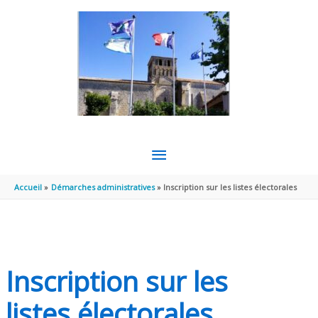
Aller au contenu
Aller au pied de page
MENU
PRINCIPAL
Accueil
Démarches administratives
Inscription sur les listes électorales
Inscription sur les
listes électorales