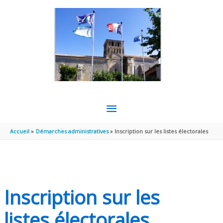
Aller au contenu
Aller au pied de page
MENU
PRINCIPAL
Accueil
Démarches administratives
Inscription sur les listes électorales
Inscription sur les
listes électorales