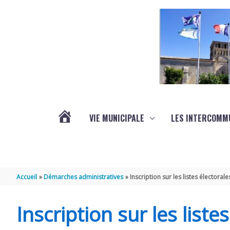
Aller au contenu
Aller au pied de page
VIE MUNICIPALE
LES INTERCOMM
ACTUALITÉS
Accueil
Démarches administratives
Inscription sur les listes électorale
Inscription sur les liste