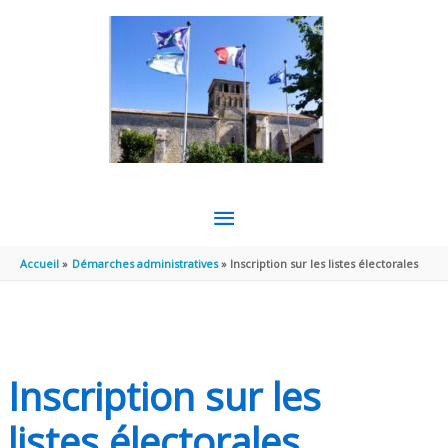
Aller au contenu
Aller au pied de page
MENU
PRINCIPAL
Accueil
Démarches administratives
Inscription sur les listes électorales
Inscription sur les
listes électorales