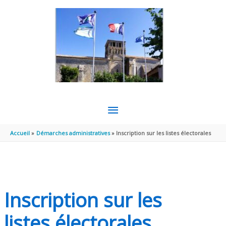
Aller au contenu
Aller au pied de page
MENU
PRINCIPAL
Accueil
Démarches administratives
Inscription sur les listes électorales
Inscription sur les
listes électorales