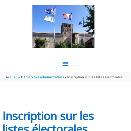
Aller au contenu
Aller au pied de page
MENU
PRINCIPAL
Accueil
Démarches administratives
Inscription sur les listes électorales
Inscription sur les
listes électorales