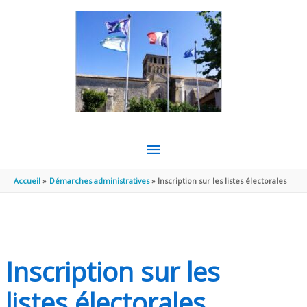
Aller au contenu
Aller au pied de page
MENU
PRINCIPAL
Accueil
Démarches administratives
Inscription sur les listes électorales
Inscription sur les
listes électorales