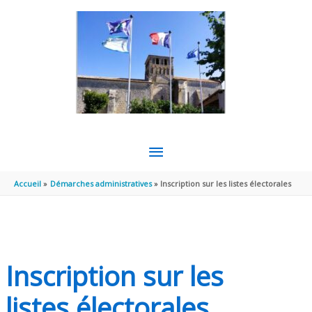
Aller au contenu
Aller au pied de page
MENU
PRINCIPAL
Accueil
Démarches administratives
Inscription sur les listes électorales
Inscription sur les
listes électorales