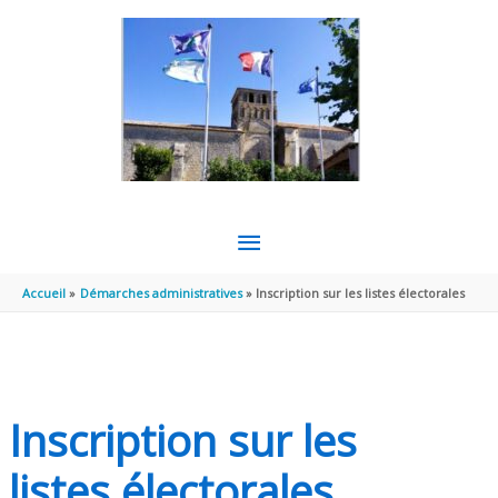
Aller au contenu
Aller au pied de page
MENU
PRINCIPAL
Accueil
Démarches administratives
Inscription sur les listes électorales
Inscription sur les
listes électorales