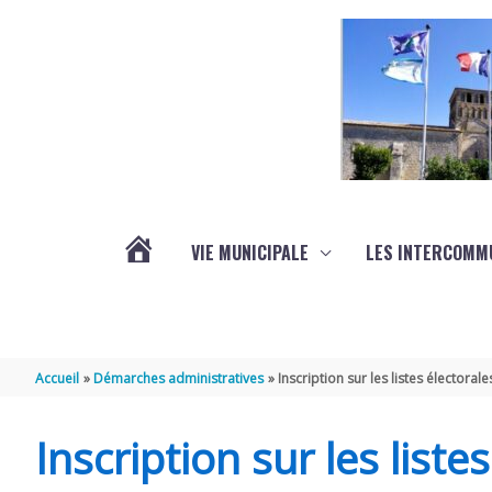
Aller au contenu
Aller au pied de page
VIE MUNICIPALE
LES INTERCOMM
ACTUALITÉS
Accueil
Démarches administratives
Inscription sur les listes électorale
Inscription sur les liste