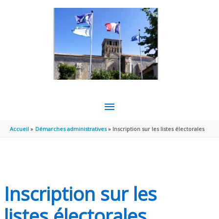
Aller au contenu
Aller au pied de page
MENU
PRINCIPAL
Accueil
Démarches administratives
Inscription sur les listes électorales
Inscription sur les
listes électorales