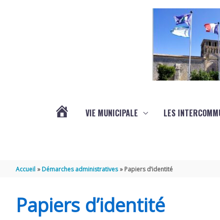
Aller au contenu
Aller au pied de page
VIE MUNICIPALE
LES INTERCOMM
ACTUALITÉS
Accueil
Démarches administratives
Papiers d’identité
Papiers d’identité