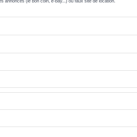
 annonces (le bon coin, e-bay...) ou faux site de location.