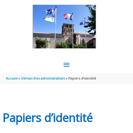
Aller au contenu
Aller au pied de page
MENU
PRINCIPAL
Accueil
Démarches administratives
Papiers d’identité
Papiers d’identité