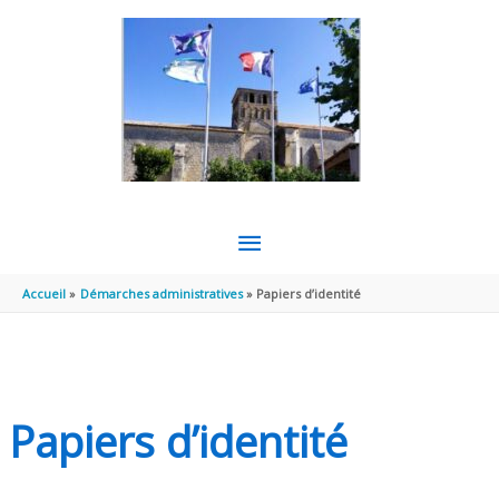
Aller au contenu
Aller au pied de page
MENU
PRINCIPAL
Accueil
Démarches administratives
Papiers d’identité
Papiers d’identité