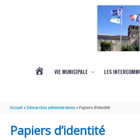
Aller au contenu
Aller au pied de page
VIE MUNICIPALE
LES INTERCOMM
ACTUALITÉS
Accueil
Démarches administratives
Papiers d’identité
Papiers d’identité