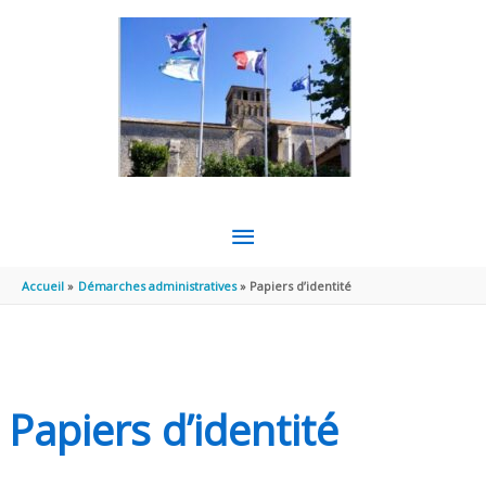
Aller au contenu
Aller au pied de page
MENU
PRINCIPAL
Accueil
Démarches administratives
Papiers d’identité
Papiers d’identité