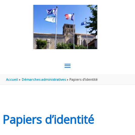
Aller au contenu
Aller au pied de page
MENU
PRINCIPAL
Accueil
Démarches administratives
Papiers d’identité
Papiers d’identité