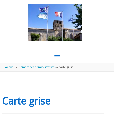
Aller au contenu
Aller au pied de page
MENU
PRINCIPAL
Accueil
Démarches administratives
Carte grise
Carte grise