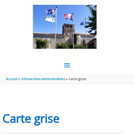
Aller au contenu
Aller au pied de page
MENU
PRINCIPAL
Accueil
Démarches administratives
Carte grise
Carte grise