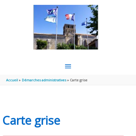
Aller au contenu
Aller au pied de page
MENU
PRINCIPAL
Accueil
Démarches administratives
Carte grise
Carte grise