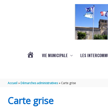
Aller au contenu
Aller au pied de page
VIE MUNICIPALE
LES INTERCOMM
ACTUALITÉS
Accueil
Démarches administratives
Carte grise
Carte grise