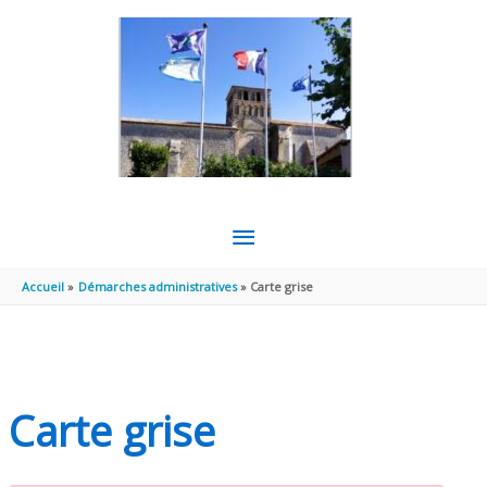
Aller au contenu
Aller au pied de page
MENU
PRINCIPAL
Accueil
Démarches administratives
Carte grise
Carte grise