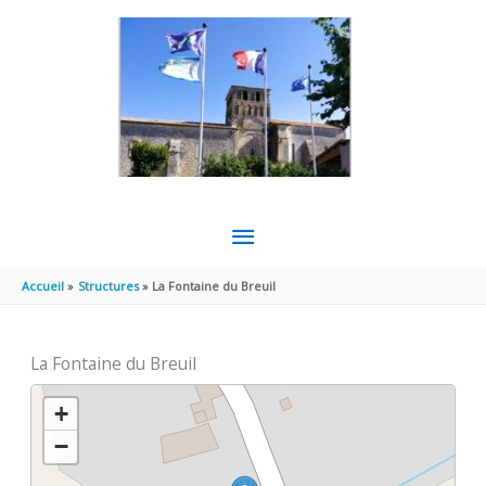
Aller au contenu
Aller au pied de page
MENU
PRINCIPAL
Accueil
Structures
La Fontaine du Breuil
La Fontaine du Breuil
+
−