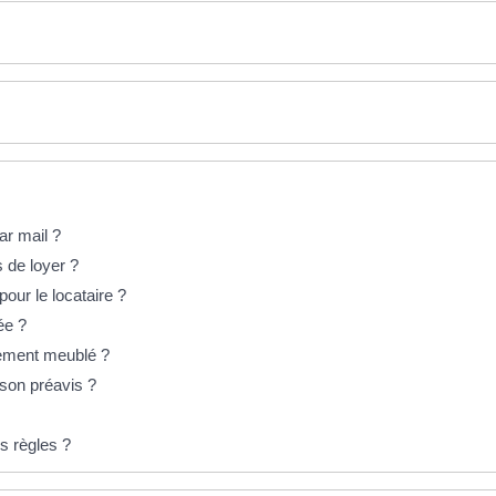
ar mail ?
s de loyer ?
our le locataire ?
ée ?
ogement meublé ?
 son préavis ?
s règles ?