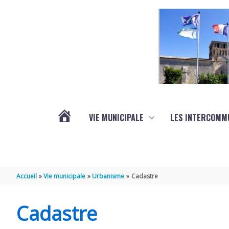
Aller au contenu
Aller au pied de page
VIE MUNICIPALE
LES INTERCOMM
ACTUALITÉS
Accueil
Vie municipale
Urbanisme
Cadastre
Cadastre