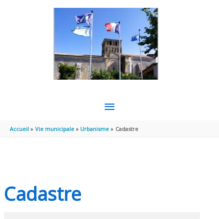
Aller au contenu
Aller au pied de page
MENU
PRINCIPAL
Accueil
Vie municipale
Urbanisme
Cadastre
Cadastre