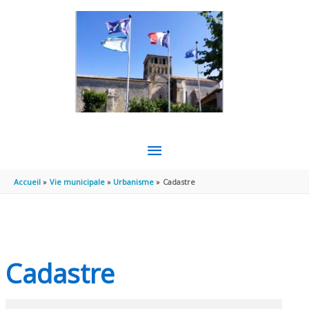
Aller au contenu
Aller au pied de page
MENU
PRINCIPAL
Accueil
Vie municipale
Urbanisme
Cadastre
Cadastre